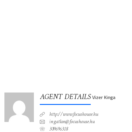
AGENT DETAILS
Vizer Kinga
http://www.focushouse.hu
ingatlan@focushouse.hu
309696318