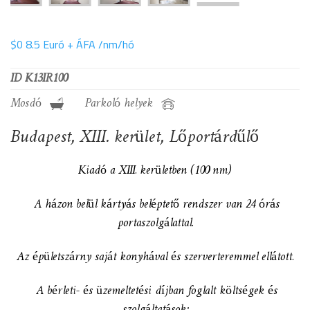
$
0
8.5 Euró + ÁFA /nm/hó
ID K13IR100
Mosdó
Parkoló helyek
Budapest, XIII. kerület, Lőportárdűlő
Kiadó a XIII. kerületben (100 nm)
A házon belül kártyás beléptető rendszer van 24 órás
portaszolgálattal.
Az épületszárny saját konyhával és szerverteremmel ellátott.
A bérleti- és üzemeltetési díjban foglalt költségek és
szolgáltatások: