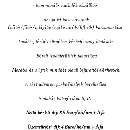
- kommunális hulladék elszállítás
- az épület tartozékainak
(hűtés/fűtés/világítás/nyílászárók/lift stb.) karbantartása
További, térítés ellenében kérhető szolgáltatások:
- Bérelt irodaterületek takarítása
Mosdók és a liftek mindkét oldali bejárattól elérhetőek.
A zárt udvaron parkolóhelyek bérelhetőek.
Irodaház kategóriája: B; B+
Nettó bérleti dij: 8,5 Euro/hó/nm + Áfa
Üzemeltetési díj: 4 Euro/hó/nm + Áfa